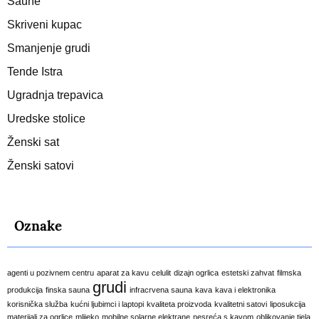
Saune
Skriveni kupac
Smanjenje grudi
Tende Istra
Ugradnja trepavica
Uredske stolice
Ženski sat
Ženski satovi
Oznake
agenti u pozivnem centru
aparat za kavu
celulit
dizajn ogrlica
estetski zahvat
filmska
grudi
produkcija
finska sauna
infracrvena sauna
kava
kava i elektronika
korisnička služba
kućni ljubimci i laptopi
kvaliteta proizvoda
kvalitetni satovi
liposukcija
materijali za ogrlice
mlijeko
mobilne solarne elektrane
nesreća s kavom
oblikovanje tjela