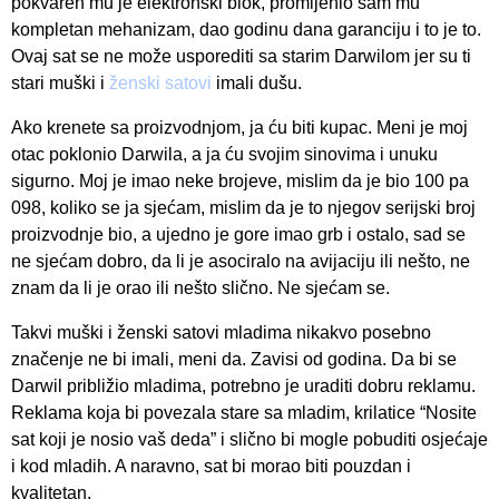
pokvaren mu je elektronski blok, promijenio sam mu
kompletan mehanizam, dao godinu dana garanciju i to je to.
Ovaj sat se ne može usporediti sa starim Darwilom jer su ti
stari muški i
ženski satovi
imali dušu.
Ako krenete sa proizvodnjom, ja ću biti kupac. Meni je moj
otac poklonio Darwila, a ja ću svojim sinovima i unuku
sigurno. Moj je imao neke brojeve, mislim da je bio 100 pa
098, koliko se ja sjećam, mislim da je to njegov serijski broj
proizvodnje bio, a ujedno je gore imao grb i ostalo, sad se
ne sjećam dobro, da li je asociralo na avijaciju ili nešto, ne
znam da li je orao ili nešto slično. Ne sjećam se.
Takvi muški i ženski satovi mladima nikakvo posebno
značenje ne bi imali, meni da. Zavisi od godina. Da bi se
Darwil približio mladima, potrebno je uraditi dobru reklamu.
Reklama koja bi povezala stare sa mladim, krilatice “Nosite
sat koji je nosio vaš deda” i slično bi mogle pobuditi osjećaje
i kod mladih. A naravno, sat bi morao biti pouzdan i
kvalitetan.