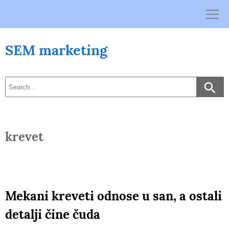
Skip
to
content
SEM marketing
krevet
Mekani kreveti odnose u san, a ostali
detalji čine čuda