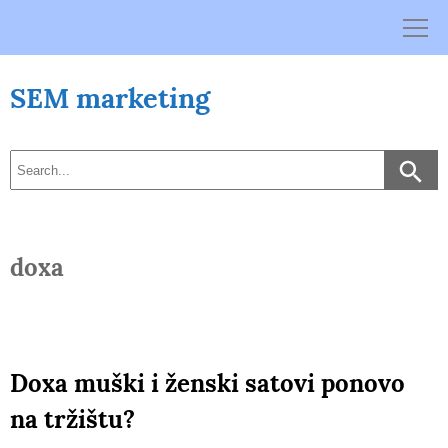
Skip
to
content
SEM marketing
doxa
Doxa muški i ženski satovi ponovo
na tržištu?