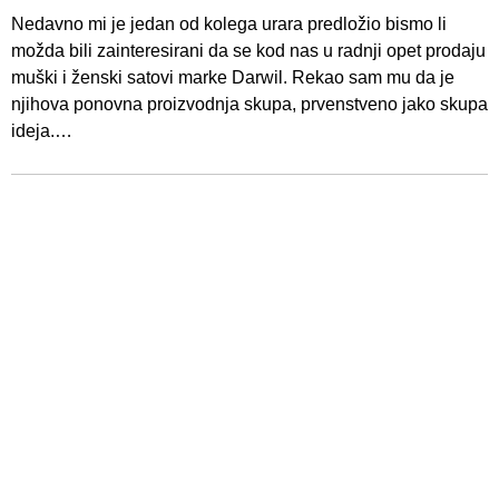
Nedavno mi je jedan od kolega urara predložio bismo li
možda bili zainteresirani da se kod nas u radnji opet prodaju
muški i ženski satovi marke Darwil. Rekao sam mu da je
njihova ponovna proizvodnja skupa, prvenstveno jako skupa
ideja.…