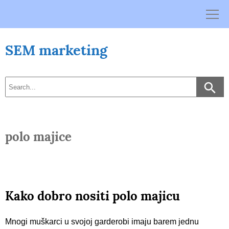
Skip
to
content
SEM marketing
polo majice
Kako dobro nositi polo majicu
Mnogi muškarci u svojoj garderobi imaju barem jednu