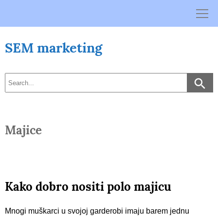
Skip
to
content
SEM marketing
Majice
Kako dobro nositi polo majicu
Mnogi muškarci u svojoj garderobi imaju barem jednu