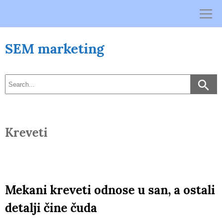
Skip
to
content
SEM marketing
Kreveti
Mekani kreveti odnose u san, a ostali
detalji čine čuda