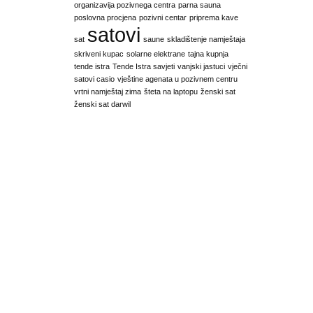
organizavija pozivnega centra
parna sauna
poslovna procjena
pozivni centar
priprema kave
satovi
sat
saune
skladištenje namještaja
skriveni kupac
solarne elektrane
tajna kupnja
tende istra
Tende Istra savjeti
vanjski jastuci
vječni
satovi casio
vještine agenata u pozivnem centru
vrtni namještaj zima
šteta na laptopu
ženski sat
ženski sat darwil