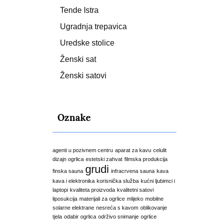
Tende Istra
Ugradnja trepavica
Uredske stolice
Ženski sat
Ženski satovi
Oznake
agenti u pozivnem centru
aparat za kavu
celulit
dizajn ogrlica
estetski zahvat
filmska produkcija
grudi
finska sauna
infracrvena sauna
kava
kava i elektronika
korisnička služba
kućni ljubimci i
laptopi
kvaliteta proizvoda
kvalitetni satovi
liposukcija
materijali za ogrlice
mlijeko
mobilne
solarne elektrane
nesreća s kavom
oblikovanje
tjela
odabir ogrlica
održivo snimanje
ogrlice